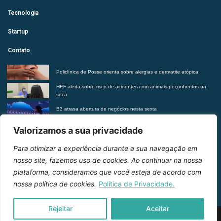
Tecnologia
Startup
Contato
Policlínica de Posse orienta sobre alergias e dermatite atópica
HEF alerta sobre risco de acidentes com animais peçonhentos na
seca
B3 atrasa abertura de negócios nesta sexta
Futurista revela tendências do morar contemporâneo com Insights
Valorizamos a sua privacidade
2027
Para otimizar a experiência durante a sua navegação em
Entre em contato
nosso site, fazemos uso de cookies. Ao continuar na nossa
plataforma, consideramos que você esteja de acordo com
nossa política de cookies.
Política de Privacidade.
Rejeitar
Aceitar
2026 © Inteligência e Inovação. Todos os direitos