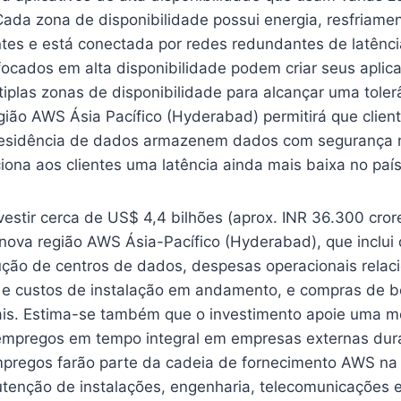
Cada zona de disponibilidade possui energia, resfriame
ntes e está conectada por redes redundantes de latênci
ocados em alta disponibilidade podem criar seus aplica
iplas zonas de disponibilidade para alcançar uma toler
gião AWS Ásia Pacífico (Hyderabad) permitirá que clien
residência de dados armazenem dados com segurança n
ona aos clientes uma latência ainda mais baixa no país
estir cerca de US$ 4,4 bilhões (aprox. INR 36.300 crore
nova região AWS Ásia-Pacífico (Hyderabad), que inclui
rução de centros de dados, despesas operacionais relac
s e custos de instalação em andamento, e compras de b
is. Estima-se também que o investimento apoie uma m
empregos em tempo integral em empresas externas dur
mpregos farão parte da cadeia de fornecimento AWS na Í
tenção de instalações, engenharia, telecomunicações