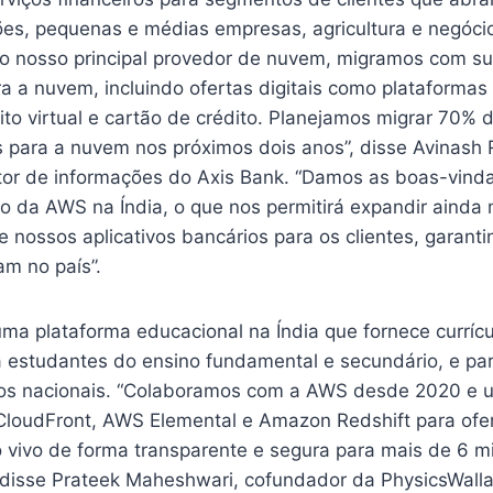
es, pequenas e médias empresas, agricultura e negócio
 nosso principal provedor de nuvem, migramos com su
ra a nuvem, incluindo ofertas digitais como plataforma
to virtual e cartão de crédito. Planejamos migrar 70% 
is para a nuvem nos próximos dois anos”, disse Avinash
etor de informações do Axis Bank. “Damos as boas-vind
o da AWS na Índia, o que nos permitirá expandir ainda 
e nossos aplicativos bancários para os clientes, garant
m no país”.
ma plataforma educacional na Índia que fornece currícu
 estudantes do ensino fundamental e secundário, e p
sos nacionais. “Colaboramos com a AWS desde 2020 e 
loudFront, AWS Elemental e Amazon Redshift para ofe
o vivo de forma transparente e segura para mais de 6 m
, disse Prateek Maheshwari, cofundador da PhysicsWall