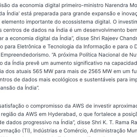
isão da economia digital primeiro-ministro Narendra M
 da Índia’ está preparada para grande expansão e inova
elemento importante do ecossistema digital. O invest
 centros de dados na Índia é um desenvolvimento be
sar a economia digital da Índia”, disse Shri Rajeev Chan
do para Eletrônica e Tecnologia da Informação e para o
 Empreendedorismo. “A próxima Política Nacional de N
o da Índia prevê um aumento significativo na capacid
ia dos atuais 565 MW para mais de 2565 MW em um fut
ntros de dados mais ecológicos e sustentáveis para imp
nsão da Índia”.
satisfação o compromisso da AWS de investir aproxim
 região da AWS em Hyderabad, o que fortalece a posiç
 dados progressivo na Índia”, disse Shri K. T. Rama Ra
ormação (TI), Indústrias e Comércio, Administração Muni