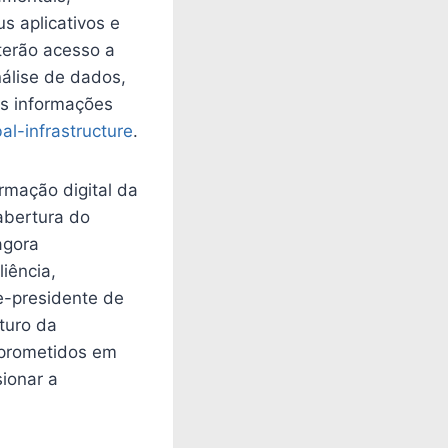
s aplicativos e
 terão acesso a
álise de dados,
ais informações
l-infrastructure
.
rmação digital da
abertura do
agora
liência,
e-presidente de
turo da
mprometidos em
ionar a