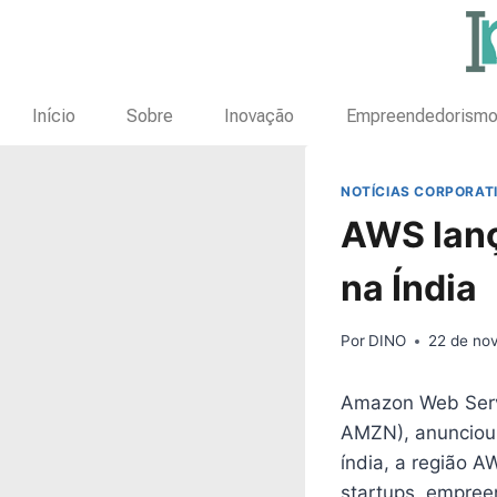
Início
Sobre
Inovação
Empreendedorism
NOTÍCIAS CORPORAT
AWS lanç
na Índia
Por
DINO
22 de no
Amazon Web Serv
AMZN), anunciou 
índia, a região A
startups, empre