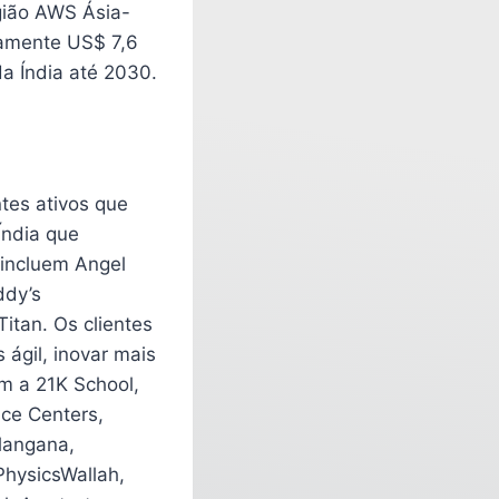
gião AWS Ásia-
amente US$ 7,6
a Índia até 2030.
ntes ativos que
ndia que
 incluem Angel
ddy’s
itan. Os clientes
 ágil, inovar mais
em a 21K School,
ce Centers,
langana,
PhysicsWallah,