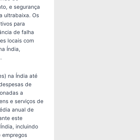
nto, e segurança
a ultrabaixa. Os
tivos para
ância de falha
tes locais com
a Índia,
.
s) na Índia até
 despesas de
ionadas a
ens e serviços de
édia anual de
ante este
ndia, incluindo
 e empregos