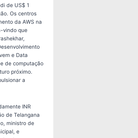
odi de US$ 1
ção. Os centros
imento da AWS na
m-vindo que
drashekhar,
 Desenvolvimento
uvem e Data
ade de computação
uro próximo.
ulsionar a
adamente INR
ão de Telangana
o, ministro de
cipal, e