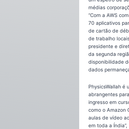
médias corporaçõ
“Com a AWS como
70 aplicativos pa
de cartão de débi
de trabalho loca
presidente e dir
da segunda regiã
disponibilidade d
dados permaneça
PhysicsWallah é u
abrangentes para
ingresso em cur
como o Amazon C
aulas de vídeo a
em toda a Índia”