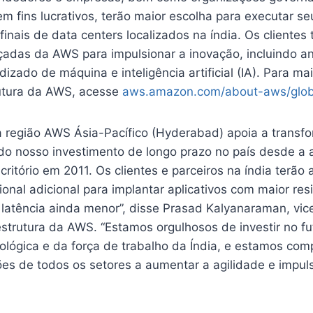
m fins lucrativos, terão maior escolha para executar seu
finais de data centers localizados na índia. Os clientes
çadas da AWS para impulsionar a inovação, incluindo an
izado de máquina e inteligência artificial (IA). Para m
rutura da AWS, acesse
aws.amazon.com/about-aws/globa
 região AWS Ásia-Pacífico (Hyderabad) apoia a transfo
 do nosso investimento de longo prazo no país desde a 
critório em 2011. Os clientes e parceiros na índia terão 
ional adicional para implantar aplicativos com maior resi
 latência ainda menor”, disse Prasad Kalyanaraman, vic
estrutura da AWS. “Estamos orgulhosos de investir no fu
lógica e da força de trabalho da Índia, e estamos co
ões de todos os setores a aumentar a agilidade e impuls