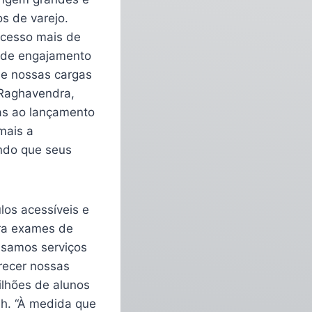
s de varejo.
cesso mais de
s de engajamento
de nossas cargas
 Raghavendra,
as ao lançamento
mais a
indo que seus
los acessíveis e
ara exames de
usamos serviços
recer nossas
ilhões de alunos
ah. “À medida que