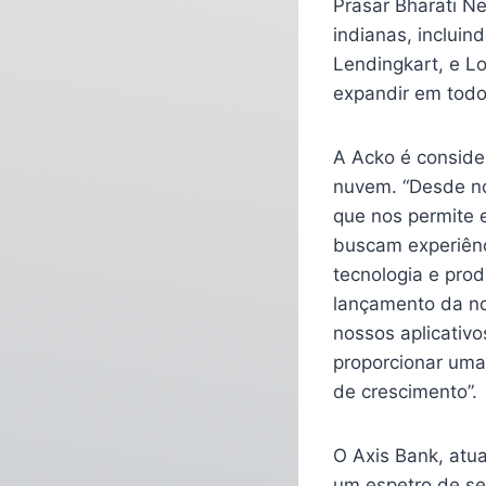
Prasar Bharati Ne
indianas, incluin
Lendingkart, e L
expandir em tod
A Acko é conside
nuvem. “Desde no
que nos permite 
buscam experiênc
tecnologia e pro
lançamento da no
nossos aplicativo
proporcionar uma 
de crescimento”.
O Axis Bank, atua
um espetro de se