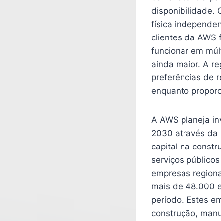
disponibilidade. 
física independe
clientes da AWS f
funcionar em múlt
ainda maior. A re
preferências de 
enquanto proporci
A AWS planeja inv
2030 através da 
capital na const
serviços público
empresas regiona
mais de 48.000 
período. Estes e
construção, manu