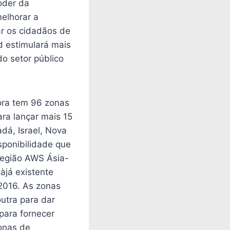
oder da
elhorar a
ar os cidadãos de
 estimulará mais
o setor público
ora tem 96 zonas
ra lançar mais 15
dá, Israel, Nova
sponibilidade que
 região AWS Ásia-
àjá existente
2016. As zonas
outra para dar
para fornecer
zonas de