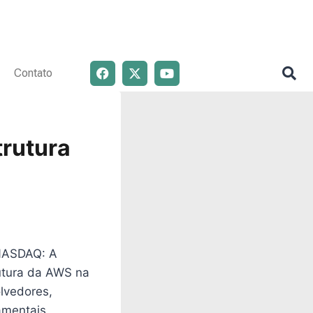
Contato
trutura
(NASDAQ: A
utura da AWS na
olvedores,
mentais,