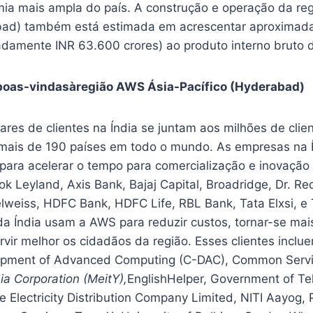
ia mais ampla do país. A construção e operação da re
abad) também está estimada em acrescentar aproximad
adamente INR 63.600 crores) ao produto interno bruto d
 boas-vindasàregião AWS Ásia-Pacífico (Hyderabad)
res de clientes na Índia se juntam aos milhões de clie
ais de 190 países em todo o mundo. As empresas na Í
ara acelerar o tempo para comercialização e inovação
k Leyland, Axis Bank, Bajaj Capital, Broadridge, Dr. Re
lweiss, HDFC Bank, HDFC Life, RBL Bank, Tata Elxsi, e T
da Índia usam a AWS para reduzir custos, tornar-se mais
vir melhor os cidadãos da região. Esses clientes inclu
lopment of Advanced Computing (C-DAC), Common Servi
dia Corporation (MeitY),
EnglishHelper, Government of Te
 Electricity Distribution Company Limited, NITI Aayog, 