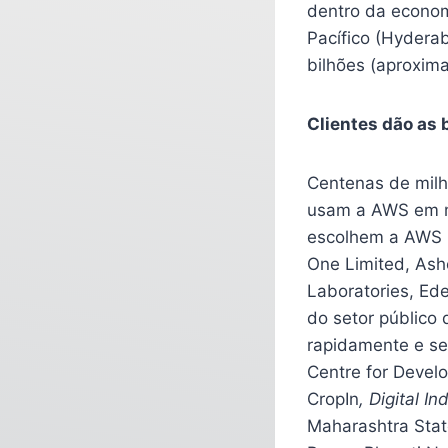
dentro da econom
Pacífico (Hyder
bilhões (aproxim
Clientes dão as
Centenas de milha
usam a AWS em m
escolhem a AWS p
One Limited, Asho
Laboratories, Ede
do setor público 
rapidamente e ser
Centre for Deve
CropIn
,
Digital In
Maharashtra State