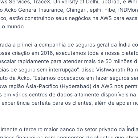
ws Services, TraceX, University of Delhi, upGrad, e Whrr
do Acko General Insurance, Chingari, epiFi, Fibe, INDMone
oco, estão construindo seus negócios na AWS para esca
o o mundo.
rada a primeira companhia de seguros geral da Índia co
ssa criação em 2016, executamos toda a nossa plataf
escalar rapidamente para atender mais de 50 milhões d
ias de seguro sem interrupção”, disse Vishwanath Rama
duto da Acko. “Estamos obcecados em fazer seguros se
va região Ásia-Pacífico (Hyderabad) da AWS nos permi
s em vários centros de dados altamente disponíveis na 
experiência perfeita para os clientes, além de apoiar 
lmente o terceiro maior banco do setor privado da Índi
rviços financeiros para segmentos de clientes que abr