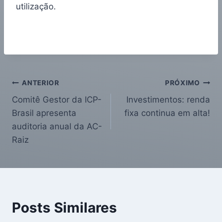
utilização.
ANTERIOR
PRÓXIMO
Comitê Gestor da ICP-
Investimentos: renda
Brasil apresenta
fixa continua em alta!
auditoria anual da AC-
Raiz
Posts Similares