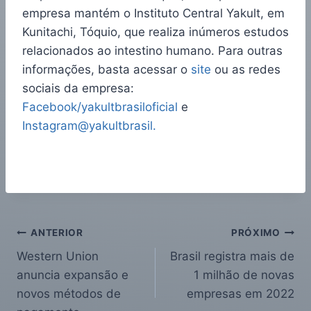
empresa mantém o Instituto Central Yakult, em
Kunitachi, Tóquio, que realiza inúmeros estudos
relacionados ao intestino humano. Para outras
informações, basta acessar o
site
ou as redes
sociais da empresa:
Facebook/yakultbrasiloficial
e
Instagram@yakultbrasil.
ANTERIOR
PRÓXIMO
Western Union
Brasil registra mais de
anuncia expansão e
1 milhão de novas
novos métodos de
empresas em 2022