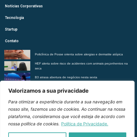
Notícias Corporativas
Tecnologia
Startup
Contato
Policlínica de Posse orienta sobre alergias e dermatite atópica
HEF alerta sobre risco de acidentes com animais peçonhentos na
seca
B3 atrasa abertura de negócios nesta sexta
Futurista revela tendências do morar contemporâneo com Insights
Valorizamos a sua privacidade
2027
Para otimizar a experiência durante a sua navegação em
Entre em contato
nosso site, fazemos uso de cookies. Ao continuar na nossa
plataforma, consideramos que você esteja de acordo com
nossa política de cookies.
Política de Privacidade.