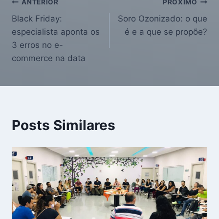
ANTERIOR
PRÓXIMO
Black Friday:
Soro Ozonizado: o que
especialista aponta os
é e a que se propõe?
3 erros no e-
commerce na data
Posts Similares