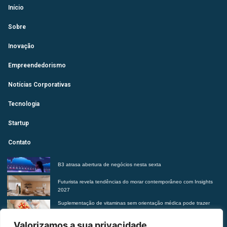
Início
Sobre
Inovação
Empreendedorismo
Notícias Corporativas
Tecnologia
Startup
Contato
B3 atrasa abertura de negócios nesta sexta
Futurista revela tendências do morar contemporâneo com Insights
2027
Suplementação de vitaminas sem orientação médica pode trazer
riscos à saúde, alerta Hetrin
Policlínica alerta para os sinais da enxaqueca e a importância do
Valorizamos a sua privacidade