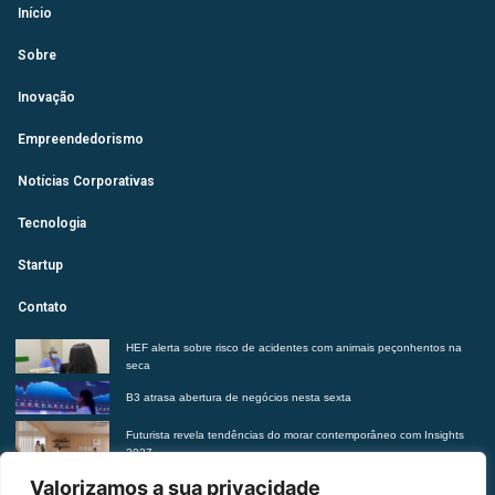
Início
Sobre
Inovação
Empreendedorismo
Notícias Corporativas
Tecnologia
Startup
Contato
HEF alerta sobre risco de acidentes com animais peçonhentos na
seca
B3 atrasa abertura de negócios nesta sexta
Futurista revela tendências do morar contemporâneo com Insights
2027
Suplementação de vitaminas sem orientação médica pode trazer
Valorizamos a sua privacidade