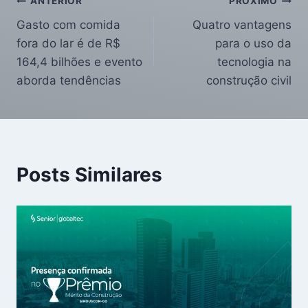
ANTERIOR
PRÓXIMO
Gasto com comida
Quatro vantagens
fora do lar é de R$
para o uso da
164,4 bilhões e evento
tecnologia na
aborda tendências
construção civil
Posts Similares