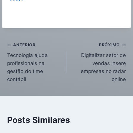
ANTERIOR
PRÓXIMO
Tecnologia ajuda
Digitalizar setor de
profissionais na
vendas insere
gestão do time
empresas no radar
contábil
online
Posts Similares