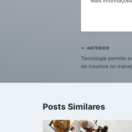
Mais informações
ANTERIOR
Tecnologia permite 
de insumos no manej
Posts Similares