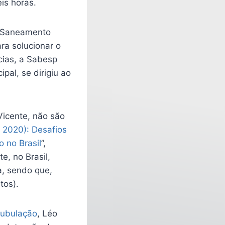
is horas.
e Saneamento
ra solucionar o
cias, a Sabesp
pal, se dirigiu ao
Vicente, não são
 2020): Desafios
o no Brasil
”,
e, no Brasil,
a, sendo que,
tos).
tubulação
, Léo