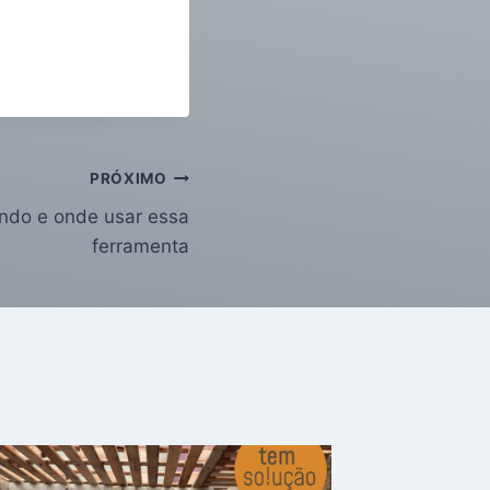
PRÓXIMO
ando e onde usar essa
ferramenta