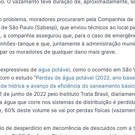
ão. O vazamento teve duração de, aproximadamente, se
m o problema, moradores procuraram pela Companhia d
de São Paulo (Sabesp), que enviou técnicos ao local pa
a, a companhia assegurou que, para o caso de emergên
inhões-tanque e que, juntamente à administração munici
upar os moradores de qualquer dano mais grave.
 expressivas de
água potável
, como o ocorrido em São 
 com o estudo “
Perdas de água potável (2022, ano base
ade hídrica e avanço da eficiência do saneamento básic
 de junho de 2022 pelo Instituto Trata Brasil, diariament
a água que corre nos sistemas de distribuição é perdid
, 60% deste volume se vai por perdas físicas (vazamen
io de desperdício em decorrência de descuidos com a