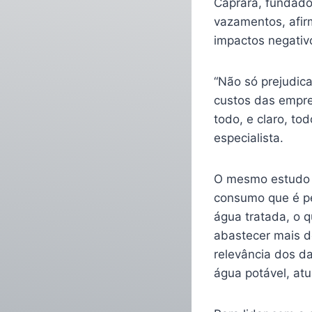
Caprara, fundado
vazamentos, afi
impactos negati
“Não só prejudic
custos das empre
todo, e claro, to
especialista.
O mesmo estudo d
consumo que é pe
água tratada, o q
abastecer mais de
relevância dos d
água potável, at