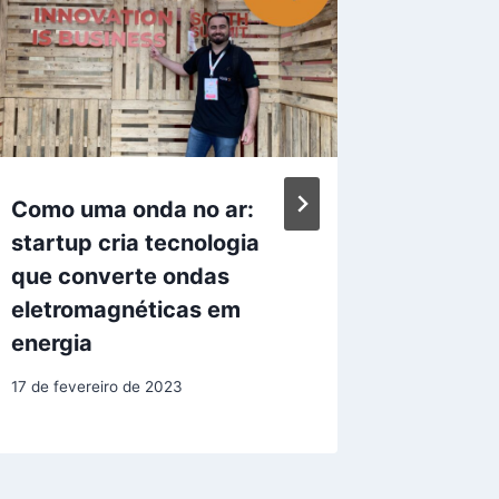
Plataf
recebe 
visa ex
avalia
3 de junho
Como uma onda no ar:
startup cria tecnologia
que converte ondas
eletromagnéticas em
energia
17 de fevereiro de 2023