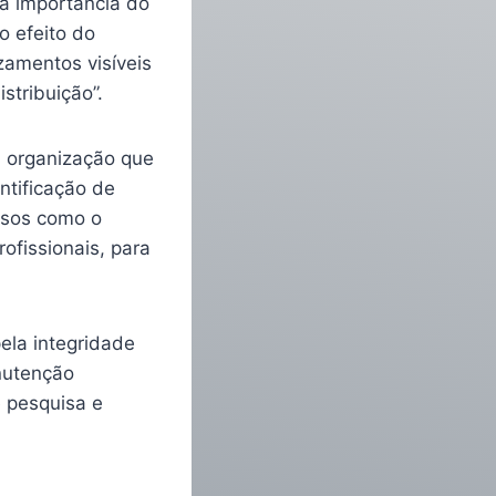
 a importância do
o efeito do
zamentos visíveis
stribuição”.
 organização que
ntificação de
asos como o
ofissionais, para
pela integridade
nutenção
e pesquisa e