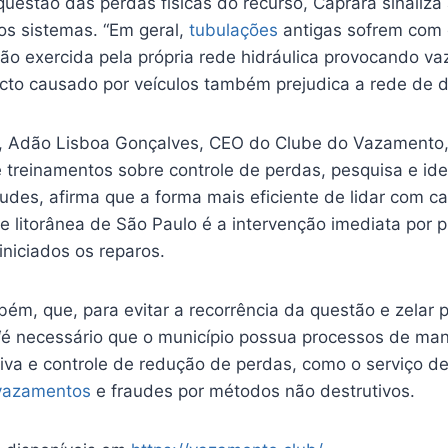
questão das perdas físicas do recurso, Caprara sinaliza
s sistemas. “Em geral,
tubulações
antigas sofrem com 
ão exercida pela própria rede hidráulica provocando va
cto causado por veículos também prejudica a rede de di
 Adão Lisboa Gonçalves, CEO do Clube do Vazamento,
 treinamentos sobre controle de perdas, pesquisa e ide
udes, afirma que a forma mais eficiente de lidar com c
e litorânea de São Paulo é a intervenção imediata por pr
iniciados os reparos.
bém, que, para evitar a recorrência da questão e zelar 
 “é necessário que o município possua processos de ma
tiva e controle de redução de perdas, como o serviço d
vazamentos
e fraudes por métodos não destrutivos.