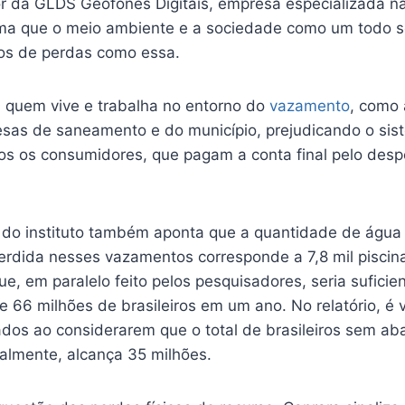
r da GLDS Geofones Digitais, empresa especializada n
rma que o meio ambiente e a sociedade como um todo 
vos de perdas como essa.
a quem vive e trabalha no entorno do
vazamento
, como
sas de saneamento e do município, prejudicando o si
dos os consumidores, que pagam a conta final pelo despe
o instituto também aponta que a quantidade de água 
rdida nesses vazamentos corresponde a 7,8 mil piscina
ue, em paralelo feito pelos pesquisadores, seria suficie
 66 milhões de brasileiros em um ano. No relatório, é v
ados ao considerarem que o total de brasileiros sem a
ualmente, alcança 35 milhões.