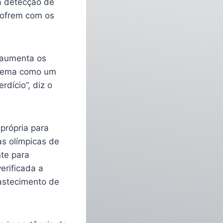
a detecção de
sofrem com os
 aumenta os
stema como um
rdício”, diz o
própria para
s olímpicas de
nte para
erificada a
bastecimento de