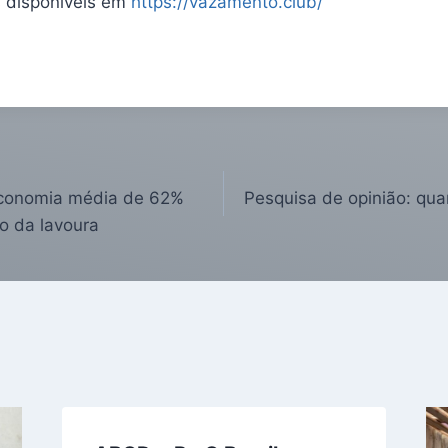
 disponíveis em
https://vazamento.club/
economia média de 62%
Pesquisa de opinião: qu
o da lavoura