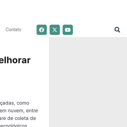
Contato
elhorar
nçadas, como
ão em nuvem, entre
are de coleta de
tecnológicos