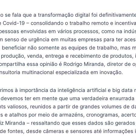
o se fala que a transformação digital foi definitivamen
 Covid-19 – consolidando o trabalho remoto e incenti
pessoas envolvidas em vários processos, como na indústr
um senso de urgência em muitas empresas para ter ace
 beneficiar não somente as equipes de trabalho, mas m
e produção, venda, entrega e recebimento de produtos,
ompartilha essa opinião é Rodrigo Miranda, diretor de 
nsultoria multinacional especializada em inovação.
imos à importância da inteligência artificial e big data
.0, devemos ter em mente que uma verdadeira enxurrada 
hts valiosos, reunidos a partir de grandes volumes de d
as e atalhos por meio de armazéns, cronogramas, acerto
 diz Miranda – ressaltando que esses dados são gerados
de fontes, desde câmeras e sensores até informações 