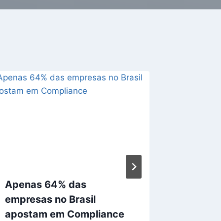
Apenas 64% das
Invest
empresas no Brasil
pago cr
apostam em Compliance
11 de janei