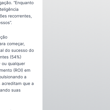
gação. “Enquanto
teligência
rões recorrentes,
ssos”.
ação
Para começar,
al do sucesso do
antes (54%)
 ou qualquer
imento (ROI) em
pulsionando a
% acreditam que a
orando suas