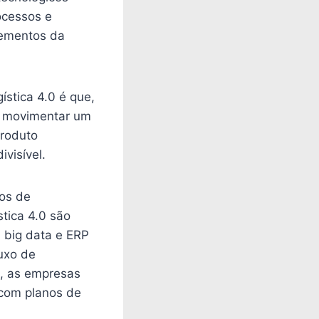
ocessos e
elementos da
gística 4.0 é que,
u movimentar um
produto
visível.
os de
stica 4.0 são
 big data e ERP
uxo de
o, as empresas
 com planos de