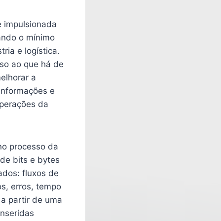
te impulsionada
vando o mínimo
ia e logística.
sso ao que há de
elhorar a
 informações e
operações da
 no processo da
de bits e bytes
ados: fluxos de
s, erros, tempo
 a partir de uma
inseridas