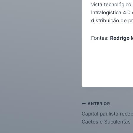
vista tecnológico
Intralogística 4
distribuição de p
Fontes:
Rodrigo 
ANTERIOR
Capital paulista receb
Cactos e Suculentas