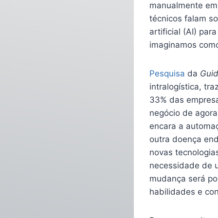
manualmente em 
técnicos falam so
artificial (AI) pa
imaginamos como 
Pesquisa
da
Guid
intralogística, t
33% das empresa
negócio de agora
encara a automaç
outra doença end
novas tecnologia
necessidade de u
mudança será pos
habilidades e co