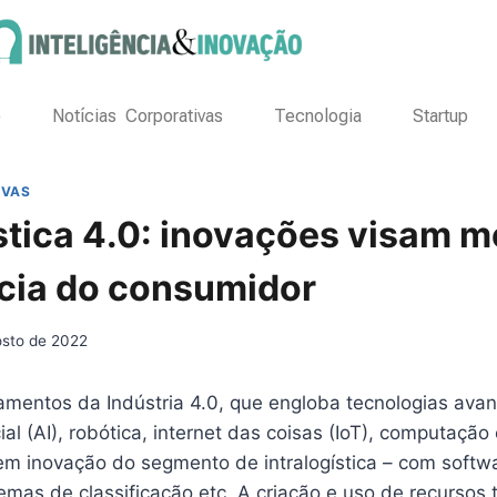
o
Notícias Corporativas
Tecnologia
Startup
IVAS
ística 4.0: inovações visam m
cia do consumidor
osto de 2022
entos da Indústria 4.0, que engloba tecnologias ava
icial (AI), robótica, internet das coisas (IoT), computaç
 em inovação do segmento de intralogística – com softw
emas de classificação etc. A criação e uso de recursos 