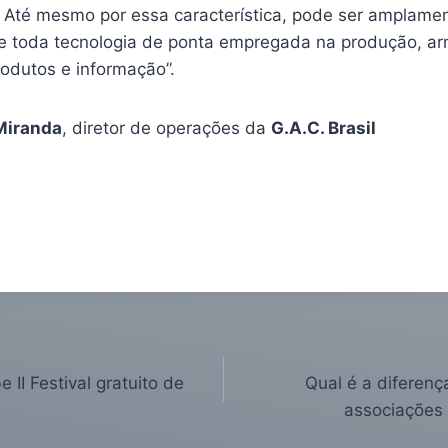
. Até mesmo por essa característica, pode ser amplamen
.0 e toda tecnologia de ponta empregada na produção, 
rodutos e informação”.
Miranda
, diretor de operações da
G.A.C. Brasil
e II Festival gratuito de
Qual é a diferenç
associações 