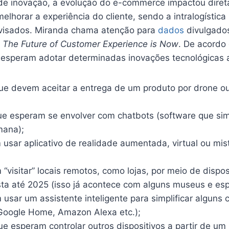
 de inovação, a evolução do e-commerce impactou dire
lhorar a experiência do cliente, sendo a intralogístic
visados. Miranda chama atenção para
dados
divulgado
 The Future of Customer Experience is Now
. De acordo
esperam adotar determinadas inovações tecnológicas 
e devem aceitar a entrega de um produto por drone ou
e esperam se envolver com chatbots (software que s
mana);
usar aplicativo de realidade aumentada, virtual ou mis
visitar” locais remotos, como lojas, por meio de dispos
sta até 2025 (isso já acontece com alguns museus e espa
usar um assistente inteligente para simplificar alguns
Google Home, Amazon Alexa etc.);
 esperam controlar outros dispositivos a partir de um 