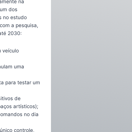
tamente na
a um dos
s no estudo
 com a pesquisa,
até 2030:
 veículo
imulam uma
ta para testar um
itivos de
ços artísticos);
 comandos no dia
único controle,