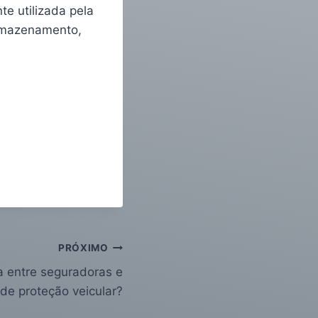
te utilizada pela
armazenamento,
PRÓXIMO
a entre seguradoras e
de proteção veicular?