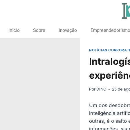
Início
Sobre
Inovação
Empreendedorism
NOTÍCIAS CORPORAT
Intralog
experiên
Por
DINO
25 de ag
Um dos desdobram
inteligência artif
outras, é o salto
informações, sist