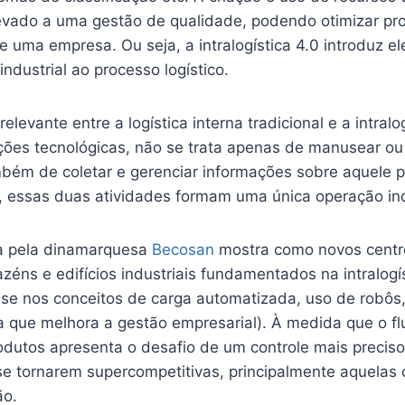
vado a uma gestão de qualidade, podendo otimizar pr
e uma empresa. Ou seja, a intralogística 4.0 introduz 
industrial ao processo logístico.
elevante entre a logística interna tradicional e a intralo
ações tecnológicas, não se trata apenas de manusear o
bém de coletar e gerenciar informações sobre aquele 
, essas duas atividades formam uma única operação indi
da pela dinamarquesa
Becosan
mostra como novos centr
azéns e edifícios industriais fundamentados na intralogí
e nos conceitos de carga automatizada, uso de robôs,
a que melhora a gestão empresarial). À medida que o fl
odutos apresenta o desafio de um controle mais precis
se tornarem supercompetitivas, principalmente aquelas
ão.