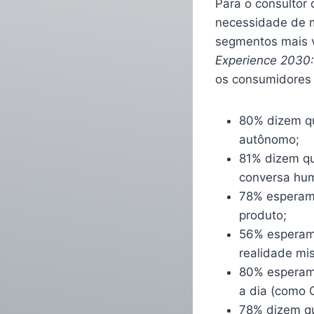
Para o consultor
necessidade de me
segmentos mais 
Experience 2030:
os consumidores 
80% dizem qu
autônomo;
81% dizem qu
conversa hu
78% esperam 
produto;
56% esperam “
realidade mi
80% esperam 
a dia (como 
78% dizem que