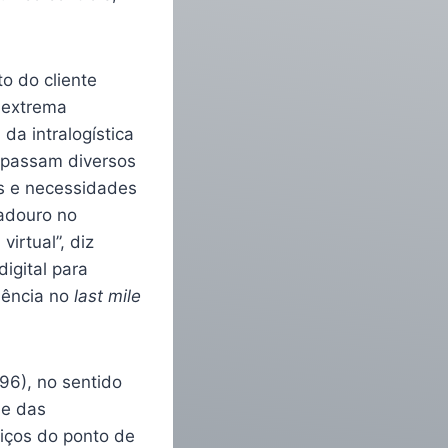
o do cliente
 extrema
da intralogística
 passam diversos
os e necessidades
adouro no
irtual”, diz
igital para
iência no
last mile
96), no sentido
de das
iços do ponto de