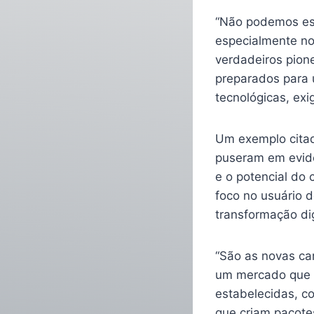
“Não podemos esq
especialmente no
verdadeiros pion
preparados para 
tecnológicas, exi
Um exemplo cita
puseram em evidên
e o potencial do
foco no usuário d
transformação dig
“São as novas car
um mercado que r
estabelecidas, co
que criam pacote