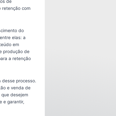
los de
e retenção com
scimento do
ntre elas: a
nteúdo em
de produção de
para a retenção
a desse processo.
tão e venda de
s que desejem
 e garantir,