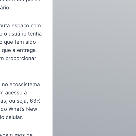
ário.
isputa espaço com
e o usuário tenha
o que tem sido
 que a entrega
em proporcionar
l no ecossistema
om acesso à
oas, ou seja, 63%
o do What’s New
o celular.
ovos rumos da