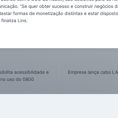
nicação. “Se quer obter sucesso e construir negócios dig
estar formas de monetização distintas e estar disposto
 finaliza Lins.
ilita acessibilidade e
Empresa lança cabo LA
s no uso do 0800