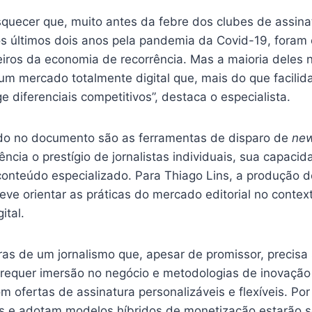
uecer que, muito antes da febre dos clubes de assina
s últimos dois anos pela pandemia da Covid-19, foram
eiros da economia de recorrência. Mas a maioria deles
um mercado totalmente digital que, mais do que facilid
ge diferenciais competitivos”, destaca o especialista.
do no documento são as ferramentas de disparo de
new
cia o prestígio de jornalistas individuais, sua capacid
 conteúdo especializado. Para Thiago Lins, a produção
eve orientar as práticas do mercado editorial no contex
ital.
as de um jornalismo que, apesar de promissor, precisa 
equer imersão no negócio e metodologias de inovaçã
m ofertas de assinatura personalizáveis e flexíveis. Por
s e adotam modelos híbridos de monetização estarão