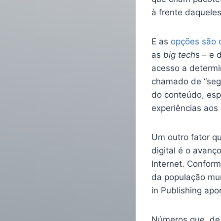
à frente daquele
E as
opções são 
as
big tech
s – e 
acesso a determi
chamado de “segu
do conteúdo, esp
experiências aos 
Um outro fator q
digital é o avan
Internet. Conform
da população mun
in Publishing ap
Números que, de