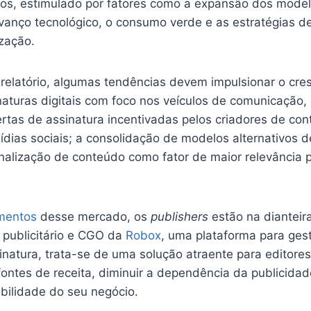
anos, estimulado por fatores como a expansão dos mode
vanço tecnológico, o consumo verde e as estratégias d
ização.
relatório, algumas tendências devem impulsionar o cre
turas digitais com foco nos veículos de comunicação, e
rtas de assinatura incentivadas pelos criadores de co
ídias sociais; a consolidação de modelos alternativos 
onalização de conteúdo como fator de maior relevância 
mentos
desse mercado, os
publishers
estão na dianteir
 publicitário e CGO da
Robox
, uma plataforma para ges
inatura, trata-se de uma solução atraente para editore
 fontes de receita, diminuir a dependência da publicidade
bilidade do seu negócio.