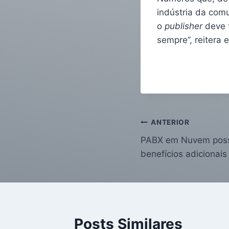
indústria da comu
o
publisher
deve t
sempre”, reitera e
ANTERIOR
PABX em Nuvem possib
benefícios adicionai
Posts Similares