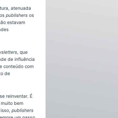
tura, atenuada
 os
publishers
os
 não estavam
ades
sletters
, que
ade de influência
 de conteúdo com
to de
se reinventar. É
o muito bem
 isso,
publishers
 sempre um passo