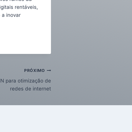
itais rentáveis,
 a inovar
PRÓXIMO
N para otimização de
redes de internet