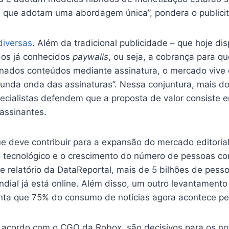
s que adotam uma abordagem única”, pondera o publicit
diversas
. Além da tradicional publicidade – que hoje d
dos já conhecidos
paywalls
, ou seja, a cobrança para qu
nados conteúdos mediante assinatura, o mercado vive 
nda onda das assinaturas”. Nessa conjuntura, mais do
ecialistas defendem que a proposta de valor consiste 
assinantes.
ue deve contribuir para a expansão do mercado editoria
ço tecnológico e o crescimento do número de pessoas c
e relatório da DataReportal, mais de 5 bilhões de pess
dial já está online. Além disso, um outro levantament
onta que 75% do consumo de notícias agora acontece pel
 acordo com o CGO da Robox, são decisivos para os n