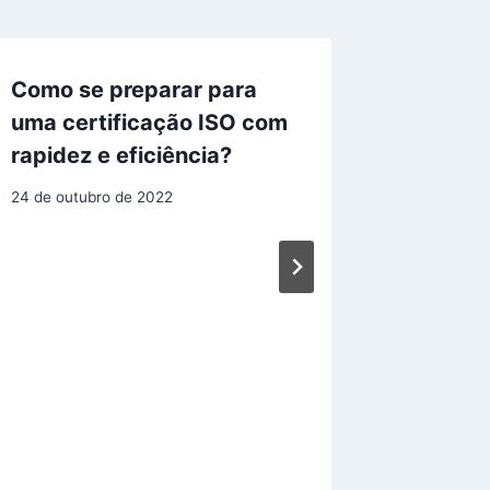
Como se preparar para
uma certificação ISO com
rapidez e eficiência?
24 de outubro de 2022
Relatór
record
cidada
8 de dezem