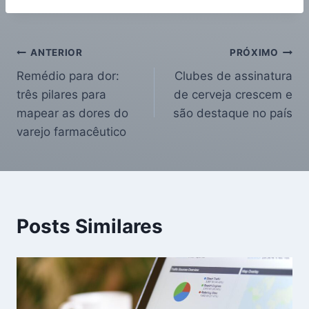
ANTERIOR
PRÓXIMO
Remédio para dor:
Clubes de assinatura
três pilares para
de cerveja crescem e
mapear as dores do
são destaque no país
varejo farmacêutico
Posts Similares