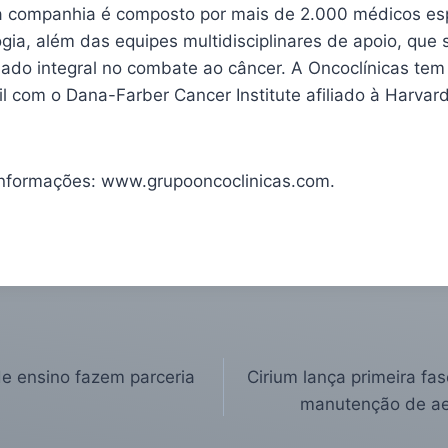
da companhia é composto por mais de 2.000 médicos es
gia, além das equipes multidisciplinares de apoio, que
dado integral no combate ao câncer. A Oncoclínicas tem
il com o Dana-Farber Cancer Institute afiliado à Harvar
informações: www.grupooncoclinicas.com.
de ensino fazem parceria
Cirium lança primeira fa
manutenção de a