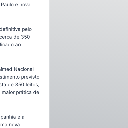
 Paulo e nova
efinitiva pelo
 cerca de 350
dicado ao
nimed Nacional
stimento previsto
a de 350 leitos,
 maior prática de
mpanhia e a
uma nova