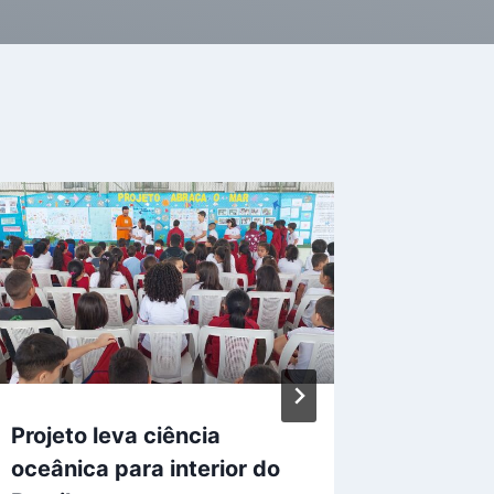
Especia
fragili
das míd
23 de junh
Projeto leva ciência
oceânica para interior do