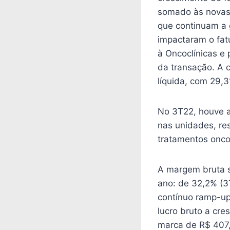
somado às novas 
que continuam a 
impactaram o fat
à Oncoclínicas e 
da transação. A 
líquida, com 29,
No 3T22, houve 
nas unidades, re
tratamentos onco
A margem bruta s
ano: de 32,2% (3
contínuo ramp-up
lucro bruto a cre
marca de R$ 407,