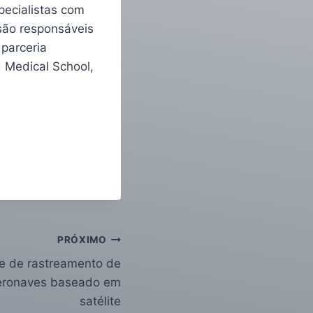
pecialistas com
 são responsáveis
 parceria
d Medical School,
PRÓXIMO
se de rastreamento de
eronaves baseado em
satélite