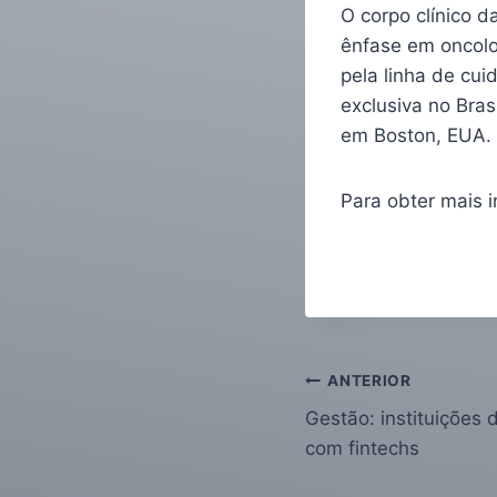
O corpo clínico 
ênfase em oncolo
pela linha de cui
exclusiva no Bras
em Boston, EUA.
Para obter mais 
ANTERIOR
Gestão: instituições 
com fintechs