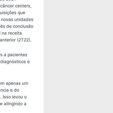
câncer centers,
quisições que
5 novas unidades
 mês de conclusão
 na receita
nterior (2T22).
s a pacientes
 diagnósticos e
s em apenas um
ência e do
 Isso levou o
 e atingindo a