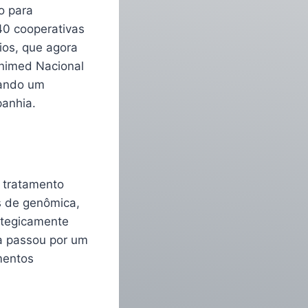
o para
40 cooperativas
ios, que agora
Unimed Nacional
nando um
panhia.
 tratamento
os de genômica,
ategicamente
a passou por um
mentos