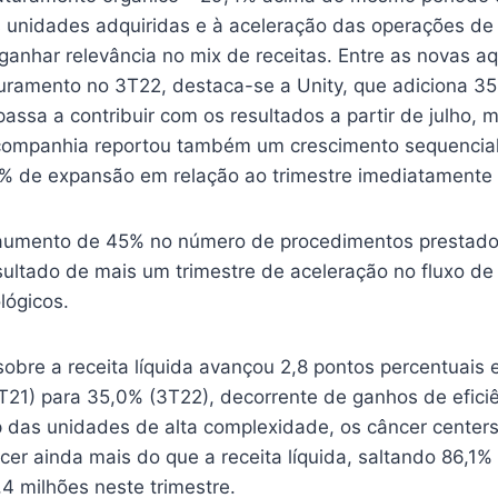
unidades adquiridas e à aceleração das operações de 
ganhar relevância no mix de receitas. Entre as novas a
uramento no 3T22, destaca-se a Unity, que adiciona 3
passa a contribuir com os resultados a partir de julho,
companhia reportou também um crescimento sequencial
3% de expansão em relação ao trimestre imediatamente a
aumento de 45% no número de procedimentos prestado
sultado de mais um trimestre de aceleração no fluxo de
lógicos.
obre a receita líquida avançou 2,8 pontos percentuai
T21) para 35,0% (3T22), decorrente de ganhos de efici
 das unidades de alta complexidade, os câncer centers.
scer ainda mais do que a receita líquida, saltando 86,1%
4 milhões neste trimestre.