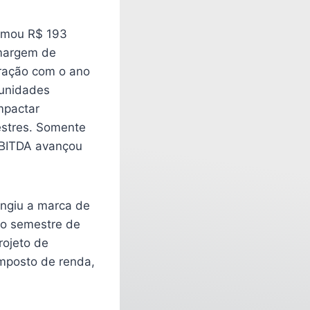
somou R$ 193
 margem de
aração com o ano
 unidades
mpactar
estres. Somente
EBITDA avançou
tingiu a marca de
ro semestre de
rojeto de
imposto de renda,