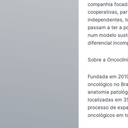
companhia focada
cooperativas, pa
independentes, t
passam a ter a p
num modelo suste
diferencial inco
Sobre a Oncoclín
Fundada em 2010,
oncológico no Bra
anatomia patológ
localizadas em 3
processo de expa
oncológicos em t