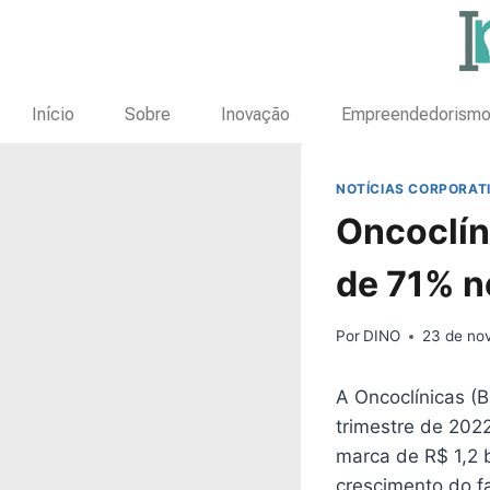
Início
Sobre
Inovação
Empreendedorism
NOTÍCIAS CORPORAT
Oncoclín
de 71% n
Por
DINO
23 de no
A Oncoclínicas (B
trimestre de 202
marca de R$ 1,2 
crescimento do f