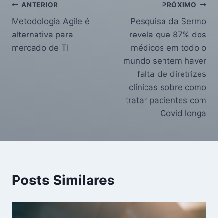
ANTERIOR
PRÓXIMO
Metodologia Agile é
Pesquisa da Sermo
alternativa para
revela que 87% dos
mercado de TI
médicos em todo o
mundo sentem haver
falta de diretrizes
clínicas sobre como
tratar pacientes com
Covid longa
Posts Similares