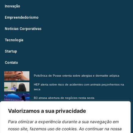
Inovação
Empreendedorismo
Notícias Corporativas
Tecnologia
Startup
Contato
Policlínica de Posse orienta sobre alergias e dermatite atópica
HEF alerta sobre risco de acidentes com animais peçonhentos na
seca
B3 atrasa abertura de negócios nesta sexta
Futurista revela tendências do morar contemporâneo com Insights
Valorizamos a sua privacidade
2027
Para otimizar a experiência durante a sua navegação em
Entre em contato
nosso site, fazemos uso de cookies. Ao continuar na nossa