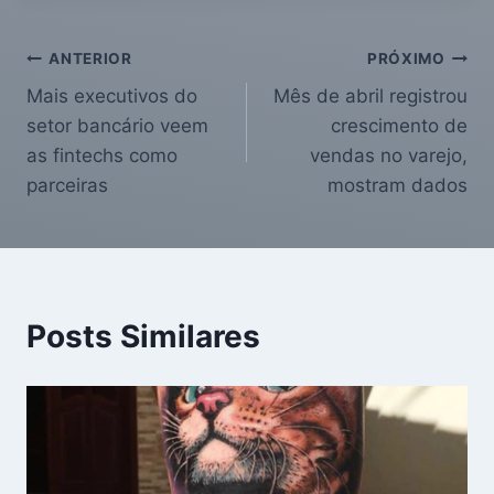
ANTERIOR
PRÓXIMO
Mais executivos do
Mês de abril registrou
setor bancário veem
crescimento de
as fintechs como
vendas no varejo,
parceiras
mostram dados
Posts Similares