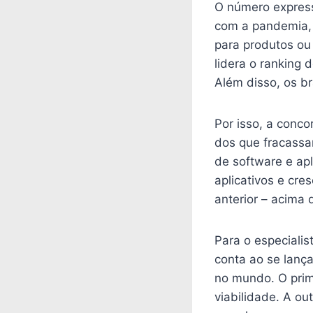
O número expres
com a pandemia, 
para produtos ou
lidera o ranking
Além disso, os b
Por isso, a conco
dos que fracassa
de software e ap
aplicativos e cr
anterior – acima 
Para o especiali
conta ao se lanç
no mundo. O prim
viabilidade. A o