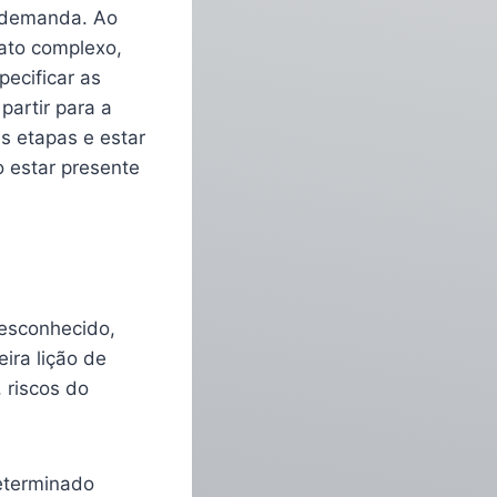
a demanda. Ao
ato complexo,
ecificar as
partir para a
s etapas e estar
o estar presente
esconhecido,
ira lição de
 riscos do
determinado