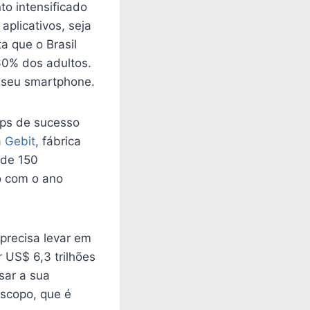
to intensificado
plicativos, seja
a que o Brasil
60% dos adultos.
o seu smartphone.
pps de sucesso
a
Gebit
, fábrica
 de 150
o com o ano
precisa levar em
 US$ 6,3 trilhões
sar a sua
escopo, que é