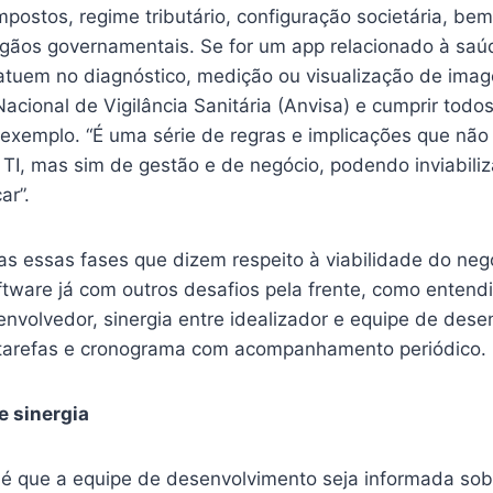
postos, regime tributário, configuração societária, be
rgãos governamentais. Se for um app relacionado à saú
atuem no diagnóstico, medição ou visualização de imag
acional de Vigilância Sanitária (Anvisa) e cumprir todos
r exemplo. “É uma série de regras e implicações que nã
TI, mas sim de gestão e de negócio, podendo inviabiliz
r”.
as essas fases que dizem respeito à viabilidade do neg
ftware já com outros desafios pela frente, como enten
envolvedor, sinergia entre idealizador e equipe de des
 tarefas e cronograma com acompanhamento periódico.
e sinergia
é que a equipe de desenvolvimento seja informada sob