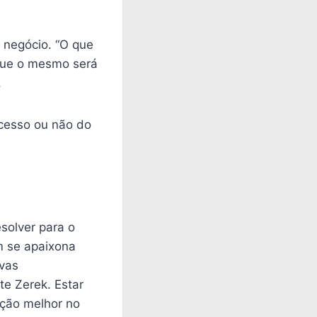
 negócio. “O que
que o mesmo será
.
cesso ou não do
solver para o
m se apaixona
ovas
te Zerek. Estar
ução melhor no