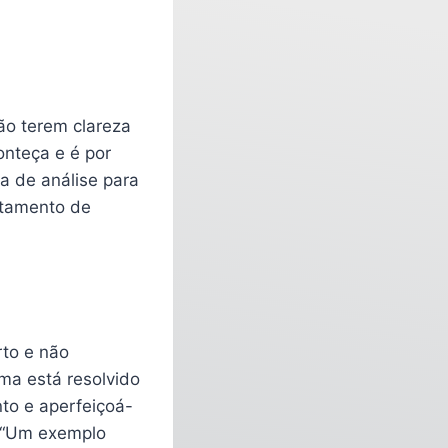
ão terem clareza
onteça e é por
 de análise para
antamento de
rto e não
ma está resolvido
to e aperfeiçoá-
. “Um exemplo