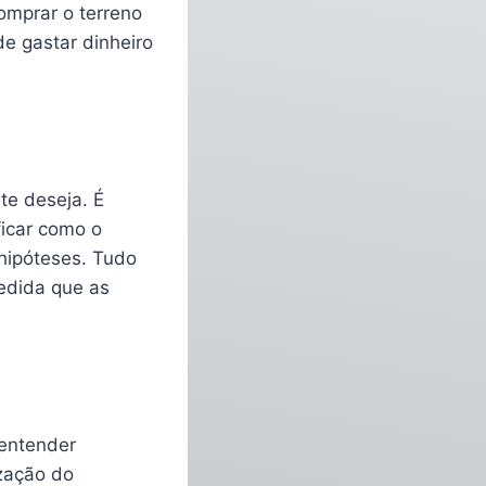
omprar o terreno
de gastar dinheiro
nte deseja. É
ficar como o
hipóteses. Tudo
medida que as
 entender
zação do