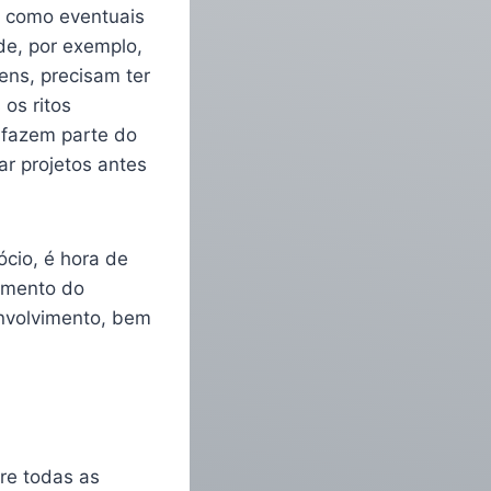
m como eventuais
de, por exemplo,
ens, precisam ter
 os ritos
o fazem parte do
ar projetos antes
ócio, é hora de
dimento do
envolvimento, bem
re todas as