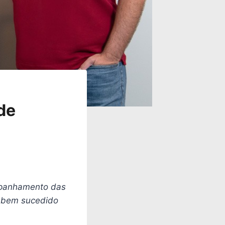
de
mpanhamento das
a bem sucedido