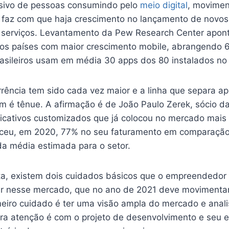
sivo de pessoas consumindo pelo
meio digital
, movimen
faz com que haja crescimento no lançamento de novos a
 serviços. Levantamento da Pew Research Center apont
 dos países com maior crescimento mobile, abrangendo 
rasileiros usam em média 30 apps dos 80 instalados n
rrência tem sido cada vez maior e a linha que separa a
m é tênue. A afirmação é de João Paulo Zerek, sócio d
licativos customizados que já colocou no mercado mais
esceu, em 2020, 77% no seu faturamento em comparaçã
da média estimada para o setor.
sta, existem dois cuidados básicos que o empreendedor 
ar nesse mercado, que no ano de 2021 deve movimentar
eiro cuidado é ter uma visão ampla do mercado e anali
utra atenção é com o projeto de desenvolvimento e seu 