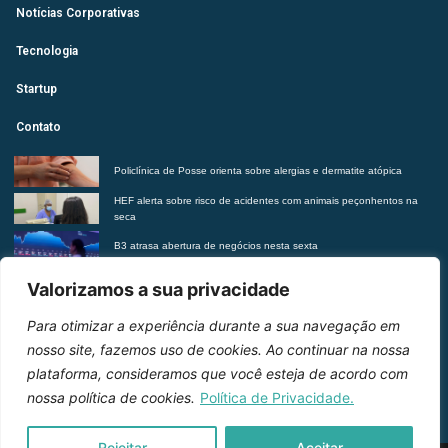
Notícias Corporativas
Tecnologia
Startup
Contato
Policlínica de Posse orienta sobre alergias e dermatite atópica
HEF alerta sobre risco de acidentes com animais peçonhentos na
seca
B3 atrasa abertura de negócios nesta sexta
Futurista revela tendências do morar contemporâneo com Insights
Valorizamos a sua privacidade
2027
Para otimizar a experiência durante a sua navegação em
Entre em contato
nosso site, fazemos uso de cookies. Ao continuar na nossa
plataforma, consideramos que você esteja de acordo com
nossa política de cookies.
Política de Privacidade.
Rejeitar
Aceitar