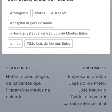
#
fotografia
#
fotos
#
HESLMB
#
hospital dr geraldo lando
#
Hospital Estadual de São Luís de Montes Belos
#
Imed
#
São Luís de Montes Belos
ANTERIOR
PRÓXIMO
Hetrin recebe elogios
Empresário de São
de pacientes que
José do Rio Preto,
ficaram internados na
José Maurício
unidade
Caldeira, constrói
carreira internacional