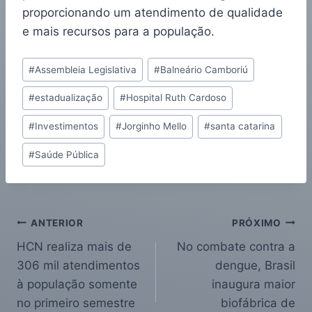
proporcionando um atendimento de qualidade
e mais recursos para a população.
#
Assembleia Legislativa
#
Balneário Camboriú
#
estadualização
#
Hospital Ruth Cardoso
#
Investimentos
#
Jorginho Mello
#
santa catarina
#
Saúde Pública
ANTERIOR
PRÓXIMO
HCN realiza mais de
No combate contra a
306 mil atendimentos
dengue, Brasil
à população somente
inaugura maior
no primeiro semestre
biofábrica de