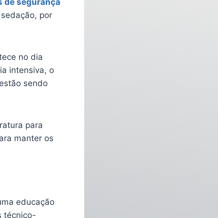
s de segurança
 sedação, por
tece no dia
a intensiva, o
 estão sendo
ratura para
para manter os
r uma educação
 técnico-