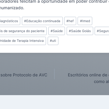
boradores felicitam a oportunidade em poder contribui
 humanizado.
diagnósticos
#
Educação continuada
#
hef
#
Imed
is de segurança do paciente
#
Saúde
#
Saúde Goiás
#
Segur
nidade de Terapia Intensiva
#
uti
 sobre Protocolo de AVC
Escritórios online d
como al