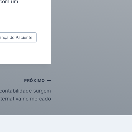
r com um
ança do Paciente;
PRÓXIMO
e contabilidade surgem
ternativa no mercado