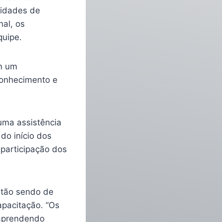
nidades de
nal, os
quipe.
m um
conhecimento e
uma assistência
do início dos
 participação dos
stão sendo de
apacitação. “Os
 aprendendo