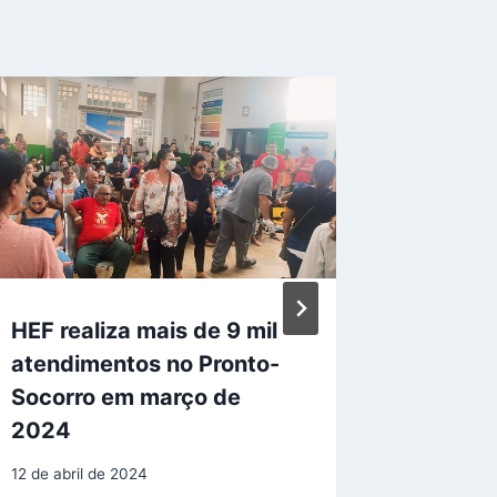
HEF realiza mais de 9 mil
Profiss
atendimentos no Pronto-
Estadu
Socorro em março de
recebe
2024
brigada
12 de abril de 2024
23 de junh