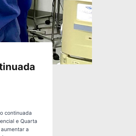
ntinuada
ão continuada
tencial e Quarta
e aumentar a