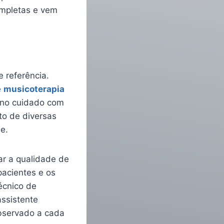
ompletas e vem
 referência.
e
musicoterapia
 no cuidado com
to de diversas
e.
ar a qualidade de
pacientes e os
écnico de
ssistente
observado a cada