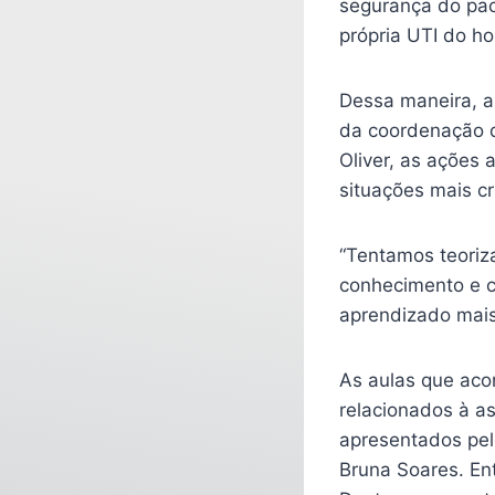
segurança do pa
própria UTI do h
Dessa maneira, a 
da coordenação d
Oliver, as ações
situações mais crí
“Tentamos teoriza
conhecimento e c
aprendizado mais 
As aulas que aco
relacionados à as
apresentados pel
Bruna Soares. Ent