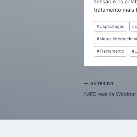
sessão e os cola
tratamento mais
#
Capacitação
#
#
Metas internaciona
#
Treinamento
#
U
ANTERIOR
IMED realiza Webinar