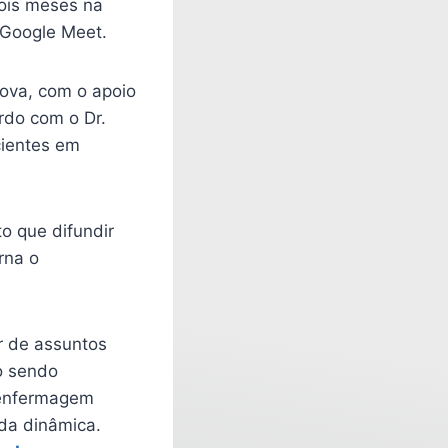
ois meses na
 Google Meet.
nova, com o apoio
rdo com o Dr.
cientes em
o que difundir
rna o
r de assuntos
ão sendo
 enfermagem
 da dinâmica.