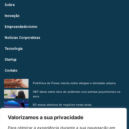
Sobre
Inovação
Empreendedorismo
Notícias Corporativas
Tecnologia
Startup
Contato
Policlínica de Posse orienta sobre alergias e dermatite atópica
HEF alerta sobre risco de acidentes com animais peçonhentos na
seca
B3 atrasa abertura de negócios nesta sexta
Futurista revela tendências do morar contemporâneo com Insights
Valorizamos a sua privacidade
2027
Para otimizar a experiência durante a sua navegação em