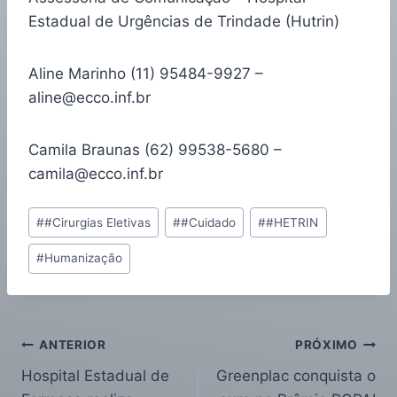
Estadual de Urgências de Trindade (Hutrin)
Aline Marinho (11) 95484-9927 –
aline@ecco.inf.br
Camila Braunas (62) 99538-5680 –
camila@ecco.inf.br
#
#Cirurgias Eletivas
#
#Cuidado
#
#HETRIN
#
Humanização
ANTERIOR
PRÓXIMO
Hospital Estadual de
Greenplac conquista o