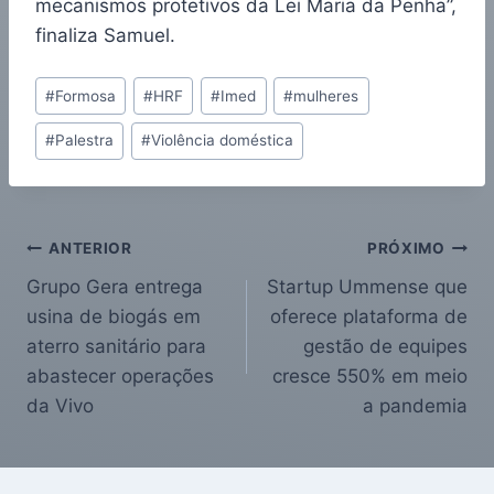
mecanismos protetivos da Lei Maria da Penha”,
finaliza Samuel.
#
Formosa
#
HRF
#
Imed
#
mulheres
#
Palestra
#
Violência doméstica
ANTERIOR
PRÓXIMO
Grupo Gera entrega
Startup Ummense que
usina de biogás em
oferece plataforma de
aterro sanitário para
gestão de equipes
abastecer operações
cresce 550% em meio
da Vivo
a pandemia