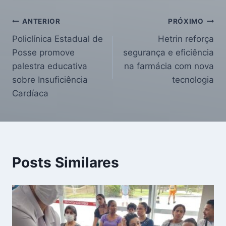
ANTERIOR
PRÓXIMO
Policlínica Estadual de
Hetrin reforça
Posse promove
segurança e eficiência
palestra educativa
na farmácia com nova
sobre Insuficiência
tecnologia
Cardíaca
Posts Similares