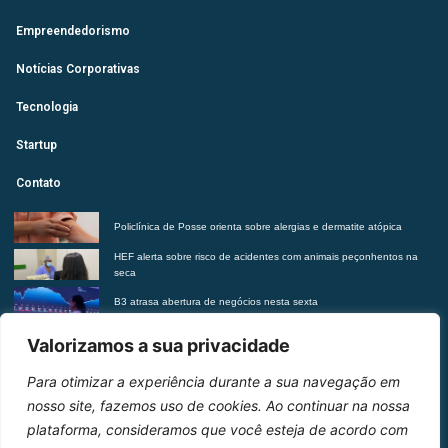
Empreendedorismo
Notícias Corporativas
Tecnologia
Startup
Contato
Policlínica de Posse orienta sobre alergias e dermatite atópica
HEF alerta sobre risco de acidentes com animais peçonhentos na
seca
B3 atrasa abertura de negócios nesta sexta
Futurista revela tendências do morar contemporâneo com Insights
Valorizamos a sua privacidade
2027
Para otimizar a experiência durante a sua navegação em
Entre em contato
nosso site, fazemos uso de cookies. Ao continuar na nossa
plataforma, consideramos que você esteja de acordo com