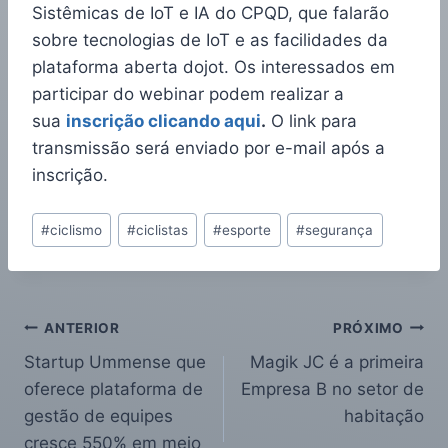
Sistêmicas de IoT e IA do CPQD, que falarão
sobre tecnologias de IoT e as facilidades da
plataforma aberta dojot. Os interessados em
participar do webinar podem realizar a
sua
inscrição clicando aqui
.
O link para
transmissão será enviado por e-mail após a
inscrição.
#
ciclismo
#
ciclistas
#
esporte
#
segurança
ANTERIOR
PRÓXIMO
Startup Ummense que
Magik JC é a primeira
oferece plataforma de
Empresa B no setor de
gestão de equipes
habitação
cresce 550% em meio