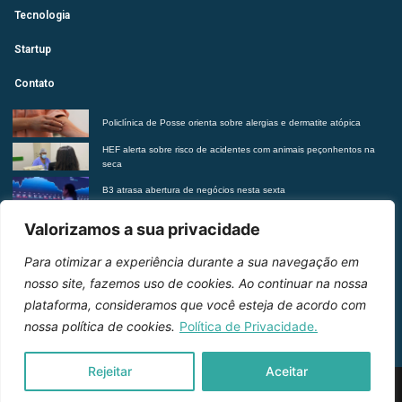
Tecnologia
Startup
Contato
Policlínica de Posse orienta sobre alergias e dermatite atópica
HEF alerta sobre risco de acidentes com animais peçonhentos na
seca
B3 atrasa abertura de negócios nesta sexta
Futurista revela tendências do morar contemporâneo com Insights
Valorizamos a sua privacidade
2027
Para otimizar a experiência durante a sua navegação em
Entre em contato
nosso site, fazemos uso de cookies. Ao continuar na nossa
plataforma, consideramos que você esteja de acordo com
nossa política de cookies.
Política de Privacidade.
Rejeitar
Aceitar
2026 © Inteligência e Inovação. Todos os direitos
reservados.