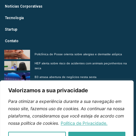
Notícias Corporativas
Tecnologia
Startup
Contato
Policlínica de Posse orienta sobre alergias e dermatite atópica
HEF alerta sobre risco de acidentes com animais peçonhentos na
seca
B3 atrasa abertura de negócios nesta sexta
Futurista revela tendências do morar contemporâneo com Insights
Valorizamos a sua privacidade
2027
Para otimizar a experiência durante a sua navegação em
Entre em contato
nosso site, fazemos uso de cookies. Ao continuar na nossa
plataforma, consideramos que você esteja de acordo com
nossa política de cookies.
Política de Privacidade.