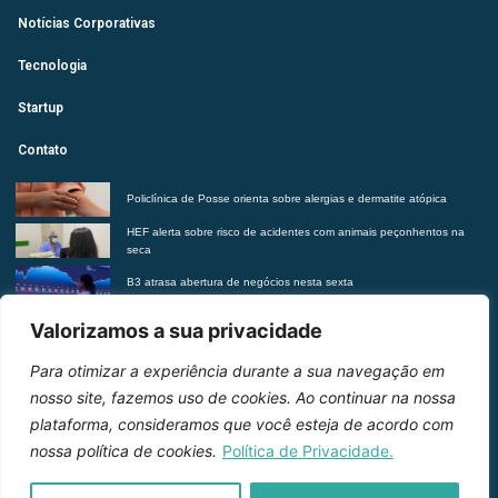
Notícias Corporativas
Tecnologia
Startup
Contato
Policlínica de Posse orienta sobre alergias e dermatite atópica
HEF alerta sobre risco de acidentes com animais peçonhentos na
seca
B3 atrasa abertura de negócios nesta sexta
Futurista revela tendências do morar contemporâneo com Insights
Valorizamos a sua privacidade
2027
Para otimizar a experiência durante a sua navegação em
Entre em contato
nosso site, fazemos uso de cookies. Ao continuar na nossa
plataforma, consideramos que você esteja de acordo com
nossa política de cookies.
Política de Privacidade.