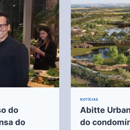
NOTÍCIAS
so do
Abitte Urba
ensa do
do condomín