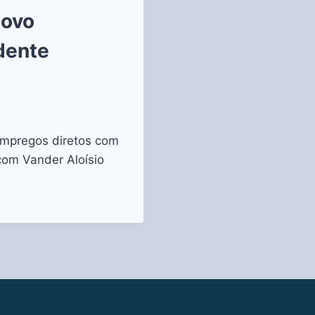
novo
dente
empregos diretos com
com Vander Aloísio