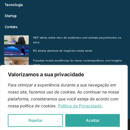
Tecnologia
Startup
Contato
HEF alerta sobre risco de acidentes com animais peçonhentos na
seca
B3 atrasa abertura de negócios nesta sexta
Futurista revela tendências do morar contemporâneo com Insights
2027
Suplementação de vitaminas sem orientação médica pode trazer
Valorizamos a sua privacidade
riscos à saúde, alerta Hetrin
Para otimizar a experiência durante a sua navegação em
Entre em contato
nosso site, fazemos uso de cookies. Ao continuar na nossa
plataforma, consideramos que você esteja de acordo com
nossa política de cookies.
Política de Privacidade.
Rejeitar
Aceitar
2026 © Inteligência e Inovação. Todos os direitos
reservados.