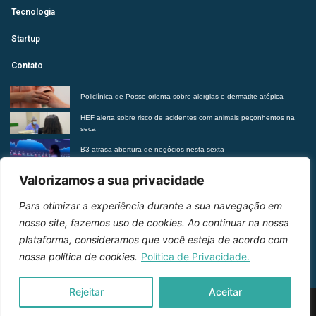
Tecnologia
Startup
Contato
Policlínica de Posse orienta sobre alergias e dermatite atópica
HEF alerta sobre risco de acidentes com animais peçonhentos na
seca
B3 atrasa abertura de negócios nesta sexta
Futurista revela tendências do morar contemporâneo com Insights
Valorizamos a sua privacidade
2027
Para otimizar a experiência durante a sua navegação em
Entre em contato
nosso site, fazemos uso de cookies. Ao continuar na nossa
plataforma, consideramos que você esteja de acordo com
nossa política de cookies.
Política de Privacidade.
Rejeitar
Aceitar
2026 © Inteligência e Inovação. Todos os direitos
reservados.