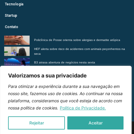
Tecnologia
Startup
Contato
Policlínica de Posse orienta sobre alergias e dermatite atópica
HEF alerta sobre risco de acidentes com animais peçonhentos na
seca
B3 atrasa abertura de negócios nesta sexta
Futurista revela tendências do morar contemporâneo com Insights
Valorizamos a sua privacidade
2027
Para otimizar a experiência durante a sua navegação em
Entre em contato
nosso site, fazemos uso de cookies. Ao continuar na nossa
plataforma, consideramos que você esteja de acordo com
nossa política de cookies.
Política de Privacidade.
Rejeitar
Aceitar
2026 © Inteligência e Inovação. Todos os direitos
reservados.