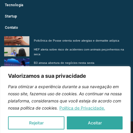
Tecnologia
Startup
Contato
Policlínica de Posse orienta sobre alergias e dermatite atópica
HEF alerta sobre risco de acidentes com animais peçonhentos na
seca
B3 atrasa abertura de negócios nesta sexta
Futurista revela tendências do morar contemporâneo com Insights
Valorizamos a sua privacidade
2027
Para otimizar a experiência durante a sua navegação em
Entre em contato
nosso site, fazemos uso de cookies. Ao continuar na nossa
plataforma, consideramos que você esteja de acordo com
nossa política de cookies.
Política de Privacidade.
Rejeitar
Aceitar
2026 © Inteligência e Inovação. Todos os direitos
reservados.