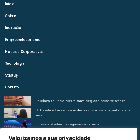
Início
Sobre
Inovação
Empreendedorismo
Notícias Corporativas
Tecnologia
Startup
Contato
Policlínica de Posse orienta sobre alergias e dermatite atópica
HEF alerta sobre risco de acidentes com animais peçonhentos na
seca
B3 atrasa abertura de negócios nesta sexta
Futurista revela tendências do morar contemporâneo com Insights
Valorizamos a sua privacidade
2027