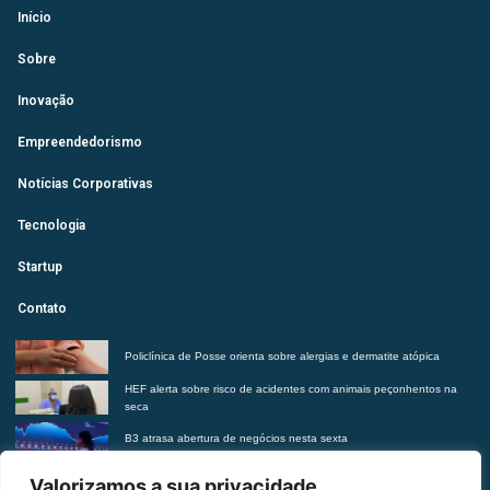
Início
Sobre
Inovação
Empreendedorismo
Notícias Corporativas
Tecnologia
Startup
Contato
Policlínica de Posse orienta sobre alergias e dermatite atópica
HEF alerta sobre risco de acidentes com animais peçonhentos na
seca
B3 atrasa abertura de negócios nesta sexta
Futurista revela tendências do morar contemporâneo com Insights
Valorizamos a sua privacidade