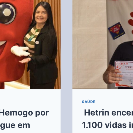
SAÚDE
o Hemogo por
⁠ Hetrin enc
ngue em
1.100 vidas