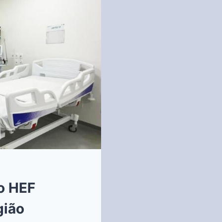
o HEF
gião