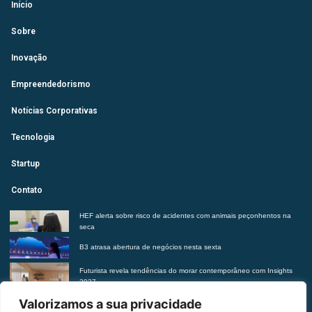
Início
Sobre
Inovação
Empreendedorismo
Notícias Corporativas
Tecnologia
Startup
Contato
HEF alerta sobre risco de acidentes com animais peçonhentos na
seca
B3 atrasa abertura de negócios nesta sexta
Futurista revela tendências do morar contemporâneo com Insights
2027
Suplementação de vitaminas sem orientação médica pode trazer
Valorizamos a sua privacidade
riscos à saúde, alerta Hetrin