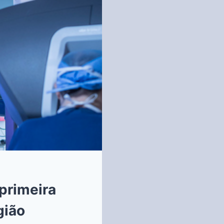
 primeira
gião