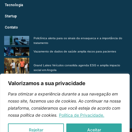
Tecnologia
Startup
Contato
Policlínica alerta para os sinais da enxaqueca e a importância do
tratamento
Vazamento de dados de saúde amplia riscos para pacientes
Grand Lakes Veículos consolida agenda ESG e amplia impacto
social em Angola
HEF reforça a importância de reconhecer os sinais da ansiedade e
Valorizamos a sua privacidade
buscar ajuda
Para otimizar a experiência durante a sua navegação em
Entre em contato
nosso site, fazemos uso de cookies. Ao continuar na nossa
plataforma, consideramos que você esteja de acordo com
nossa política de cookies.
Política de Privacidade.
Rejeitar
Aceitar