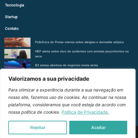
Tecnologia
Startup
Contato
Policlínica de Posse orienta sobre alergias e dermatite atópica
HEF alerta sobre risco de acidentes com animais peçonhentos na
seca
B3 atrasa abertura de negócios nesta sexta
Futurista revela tendências do morar contemporâneo com Insights
Valorizamos a sua privacidade
2027
Para otimizar a experiência durante a sua navegação em
Entre em contato
nosso site, fazemos uso de cookies. Ao continuar na nossa
plataforma, consideramos que você esteja de acordo com
nossa política de cookies.
Política de Privacidade.
Rejeitar
Aceitar
2026 © Inteligência e Inovação. Todos os direitos
reservados.