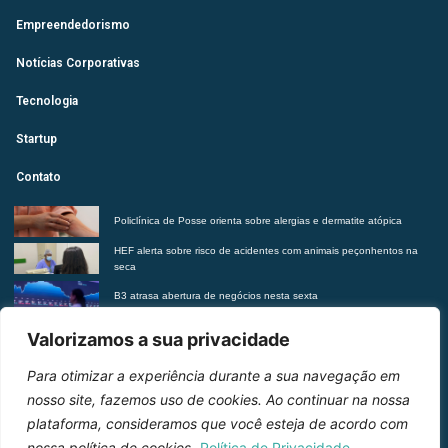
Empreendedorismo
Notícias Corporativas
Tecnologia
Startup
Contato
Policlínica de Posse orienta sobre alergias e dermatite atópica
HEF alerta sobre risco de acidentes com animais peçonhentos na
seca
B3 atrasa abertura de negócios nesta sexta
Futurista revela tendências do morar contemporâneo com Insights
Valorizamos a sua privacidade
2027
Para otimizar a experiência durante a sua navegação em
Entre em contato
nosso site, fazemos uso de cookies. Ao continuar na nossa
plataforma, consideramos que você esteja de acordo com
nossa política de cookies.
Política de Privacidade.