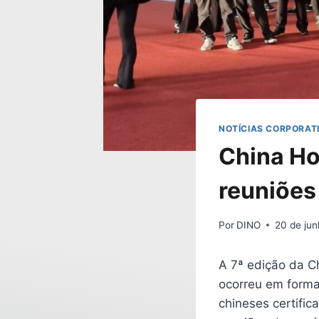
NOTÍCIAS CORPORAT
China Ho
reuniões 
Por
DINO
20 de ju
A 7ª edição da C
ocorreu em forma
chineses certific