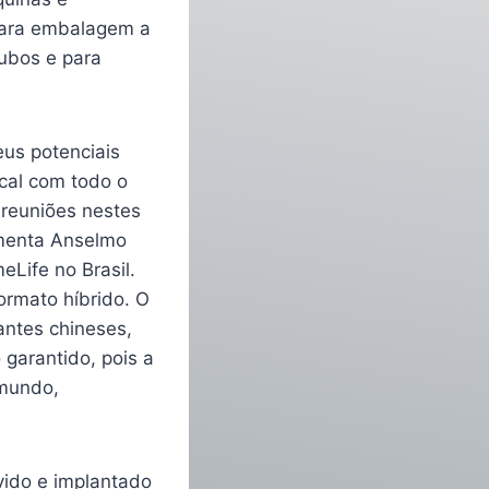
para embalagem a
tubos e para
eus potenciais
ocal com todo o
 reuniões nestes
omenta Anselmo
Life no Brasil.
formato híbrido. O
antes chineses,
garantido, pois a
 mundo,
vido e implantado