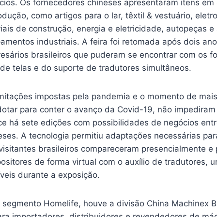
cios. Os fornecedores chineses apresentaram itens em 
ução, como artigos para o lar, têxtil & vestuário, eletro
ais de construção, energia e eletricidade, autopeças e
mentos industriais. A feira foi retomada após dois anos
esários brasileiros que puderam se encontrar com os f
 de telas e do suporte de tradutores simultâneos.
itações impostas pela pandemia e o momento de mais 
dotar para conter o avanço da Covid-19, não impedira
ece há sete edições com possibilidades de negócios ent
neses. A tecnologia permitiu adaptações necessárias par
visitantes brasileiros compareceram presencialmente e
ositores de forma virtual com o auxílio de tradutores, 
íveis durante a exposição.
 segmento Homelife, houve a divisão China Machinex Br
para importadores, distribuidores e revendedores de má