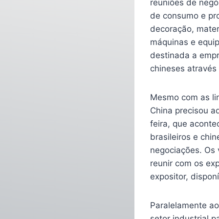
reuniões de negó
de consumo e prod
decoração, materi
máquinas e equipa
destinada a empr
chineses através
Mesmo com as lim
China precisou a
feira, que acont
brasileiros e chi
negociações. Os 
reunir com os exp
expositor, dispon
Paralelamente ao
setor industrial 