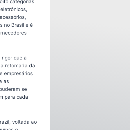
oito categorias
eletrônicos,
 acessórios,
 no Brasil e é
ornecedores
rigor que a
m a retomada da
re empresários
a as
 puderam se
um para cada
azil, voltada ao
quinas e