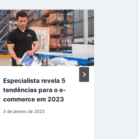
Especialista revela 5
Plano d
tendências para o e-
a contr
commerce em 2023
estar c
3 de janeiro de 2023
8 de julho 