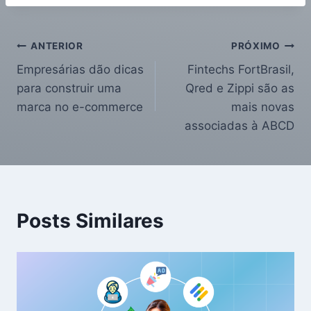
ANTERIOR
PRÓXIMO
Empresárias dão dicas
Fintechs FortBrasil,
para construir uma
Qred e Zippi são as
marca no e-commerce
mais novas
associadas à ABCD
Posts Similares