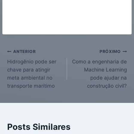
ANTERIOR
PRÓXIMO
Hidrogênio pode ser
Como a engenharia de
chave para atingir
Machine Learning
meta ambiental no
pode ajudar na
transporte marítimo
construção civil?
Posts Similares