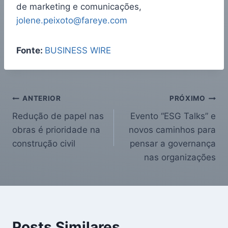
de marketing e comunicações,
jolene.peixoto@fareye.com
Fonte:
BUSINESS WIRE
ANTERIOR
PRÓXIMO
Redução de papel nas
Evento “ESG Talks” e
obras é prioridade na
novos caminhos para
construção civil
pensar a governança
nas organizações
Posts Similares