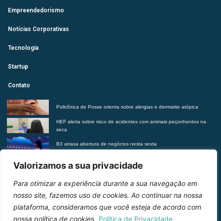
Empreendedorismo
Notícias Corporativas
Tecnologia
Startup
Contato
Policlínica de Posse orienta sobre alergias e dermatite atópica
HEF alerta sobre risco de acidentes com animais peçonhentos na
seca
B3 atrasa abertura de negócios nesta sexta
Futurista revela tendências do morar contemporâneo com Insights
Valorizamos a sua privacidade
2027
Para otimizar a experiência durante a sua navegação em
Entre em contato
nosso site, fazemos uso de cookies. Ao continuar na nossa
plataforma, consideramos que você esteja de acordo com
nossa política de cookies.
Política de Privacidade.