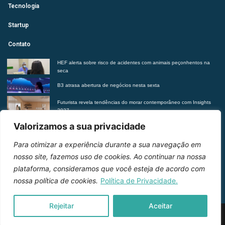
Tecnologia
Startup
Contato
HEF alerta sobre risco de acidentes com animais peçonhentos na
seca
B3 atrasa abertura de negócios nesta sexta
Futurista revela tendências do morar contemporâneo com Insights
2027
Suplementação de vitaminas sem orientação médica pode trazer
Valorizamos a sua privacidade
riscos à saúde, alerta Hetrin
Para otimizar a experiência durante a sua navegação em
Entre em contato
nosso site, fazemos uso de cookies. Ao continuar na nossa
plataforma, consideramos que você esteja de acordo com
nossa política de cookies.
Política de Privacidade.
Rejeitar
Aceitar
2026 © Inteligência e Inovação. Todos os direitos
reservados.