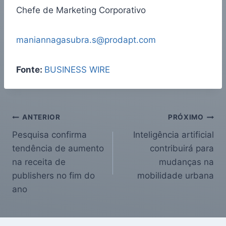
Chefe de Marketing Corporativo
maniannagasubra.s@prodapt.com
Fonte:
BUSINESS WIRE
ANTERIOR
PRÓXIMO
Pesquisa confirma
Inteligência artificial
tendência de aumento
contribuirá para
na receita de
mudanças na
publishers no fim do
mobilidade urbana
ano