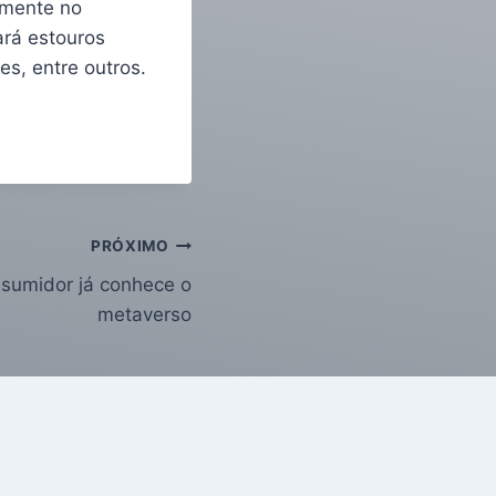
 mente no
ará estouros
es, entre outros.
PRÓXIMO
sumidor já conhece o
metaverso