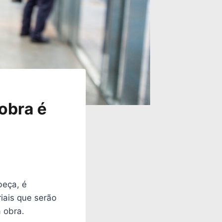
obra é
beça, é
iais que serão
 obra.