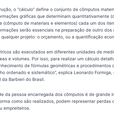
rução, o “cálculo” define o conjunto de cômputos matem
rmações gráficas que determinam quantitativamente (
te (cômputo de materiais e elementos) cada um dos it
formações serão essenciais na preparação de outro do
qualquer projeto: o orçamento, ou a quantificação eco
tricos são executados em diferentes unidades de med
as e volumes. Por isso, para realizar um cálculo detal
onhecimento de fórmulas geométricas e procedimentos d
lho ordenado e sistemático”, explica Leonardo Formiga,
 da Barbieri do Brasil.
de da pessoa encarregada dos cômputos é de grande im
orma como são realizados, podem representar perdas 
ou empreiteiros.