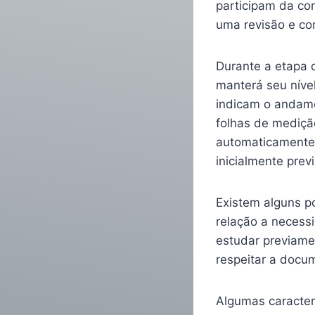
participam da com
uma revisão e com
Durante a etapa d
manterá seu nível
indicam o andame
folhas de mediçã
automaticamente 
inicialmente prev
Existem alguns p
relação a necess
estudar previame
respeitar a docu
Algumas caracterí