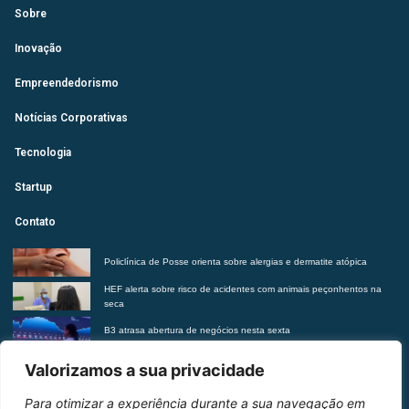
Sobre
Inovação
Empreendedorismo
Notícias Corporativas
Tecnologia
Startup
Contato
Policlínica de Posse orienta sobre alergias e dermatite atópica
HEF alerta sobre risco de acidentes com animais peçonhentos na
seca
B3 atrasa abertura de negócios nesta sexta
Futurista revela tendências do morar contemporâneo com Insights
Valorizamos a sua privacidade
2027
Para otimizar a experiência durante a sua navegação em