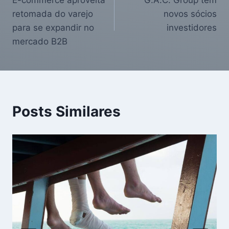
E-commerce aproveita
G.A.C. Group tem
retomada do varejo
novos sócios
para se expandir no
investidores
mercado B2B
Posts Similares