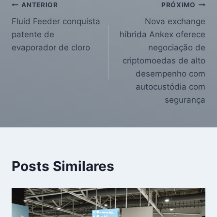
ANTERIOR
PRÓXIMO
Fluid Feeder conquista
Nova exchange
patente de
híbrida Ankex oferece
evaporador de cloro
negociação de
criptomoedas de alto
desempenho com
autocustódia com
segurança
Posts Similares