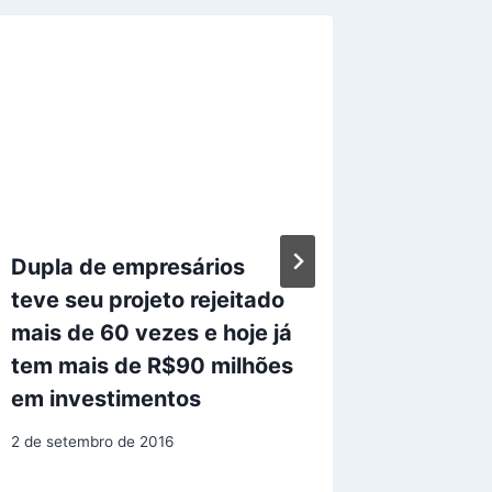
Dupla de empresários
Inteligê
teve seu projeto rejeitado
moldar
mais de 60 vezes e hoje já
tecnol
tem mais de R$90 milhões
13 de feve
em investimentos
2 de setembro de 2016