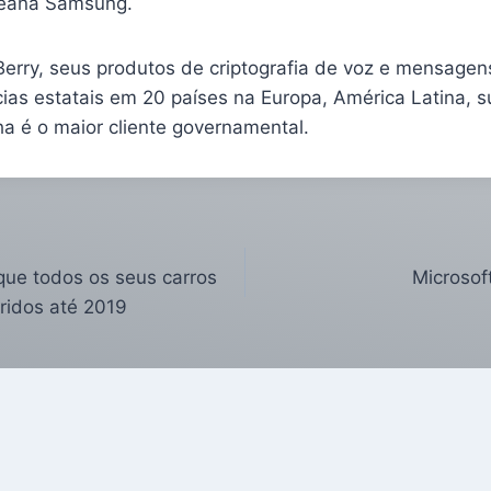
reana Samsung.
erry, seus produtos de criptografia de voz e mensagen
ias estatais em 20 países na Europa, América Latina, s
a é o maior cliente governamental.
 que todos os seus carros
Microsof
bridos até 2019