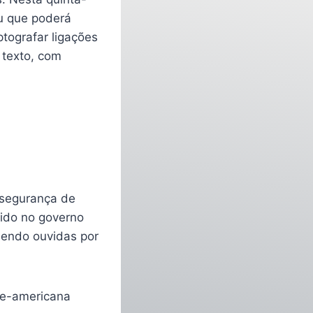
ou que poderá
ptografar ligações
 texto, com
 segurança de
vido no governo
sendo ouvidas por
te-americana