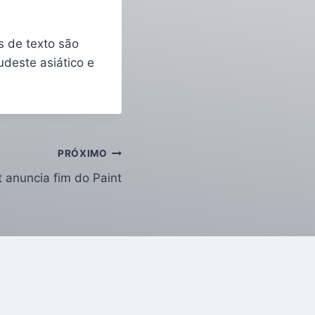
s de texto são
udeste asiático e
PRÓXIMO
t anuncia fim do Paint