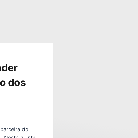
nder
no dos
 parceira do
. Nesta quinta-