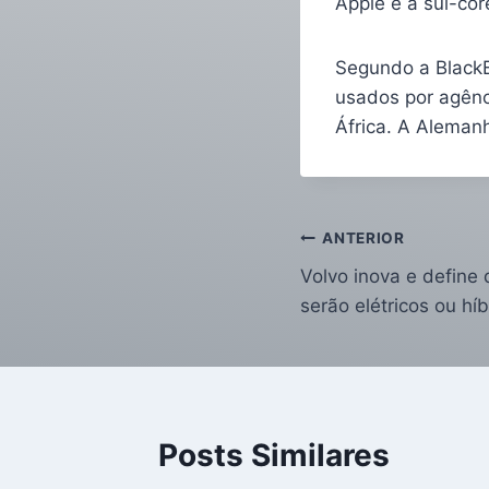
Apple e a sul-co
Segundo a BlackB
usados por agênc
África. A Alemanh
ANTERIOR
Volvo inova e define
serão elétricos ou hí
Posts Similares